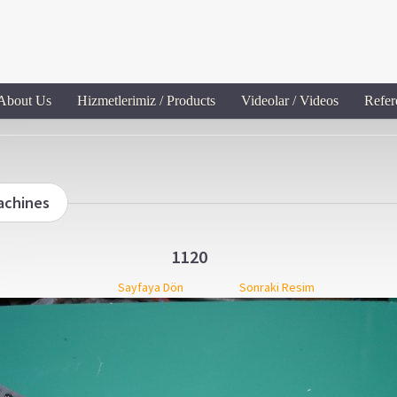
 About Us
Hizmetlerimiz / Products
Videolar / Videos
Refer
Machines
1120
Sayfaya Dön
Sonraki Resim